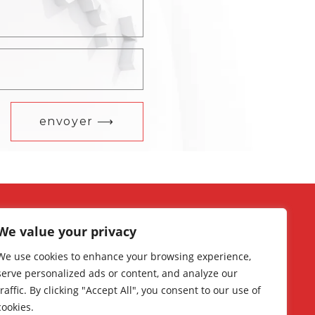
envoyer ⟶
ns Du Site
We value your privacy
ueil
We use cookies to enhance your browsing experience,
groupe
serve personalized ads or content, and analyze our
outissage
traffic. By clicking "Accept All", you consent to our use of
derie
cookies.
stique & Cuir