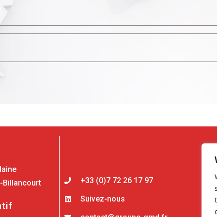
Lie
Acc
laine
le 
+33 (0)7 72 26 17 97
Billancourt
Emb
Suivez-nous
Fon
tif
Pla